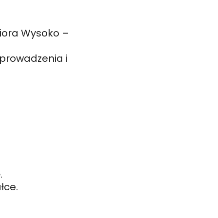
ziora Wysoko –
prowadzenia i
.
łce.