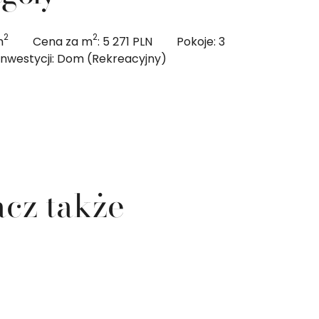
2
2
m
Cena za m
: 5 271 PLN
Pokoje: 3
inwestycji: Dom (Rekreacyjny)
cz także