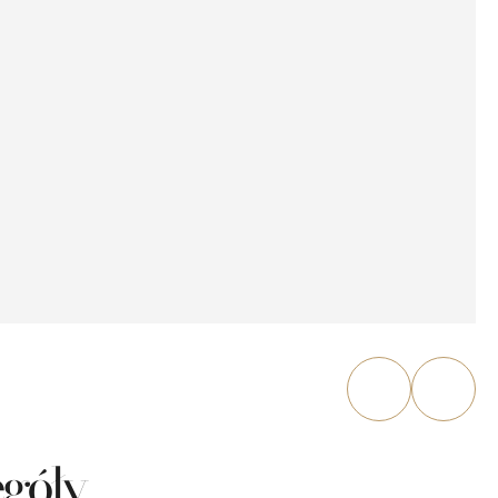
egóły