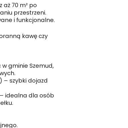
z aż 70 m² po
niu przestrzeni.
ane i funkcjonalne.
poranną kawę czy
ć w gminie Szemud,
owych.
 – szybki dojazd
 – idealna dla osób
ełku.
jnego.