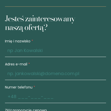
Kontakt
Jesteś zainteresowany
naszą ofertą?
Imię i nazwisko
*
Adres e-mail
*
Numer telefonu
*
Złóż propozycję cenową