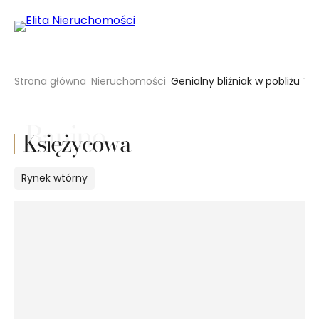
Strona główna
Nieruchomości
Genialny bliźniak w pobliżu Tr
Banino
Księżycowa
Rynek
wtórny