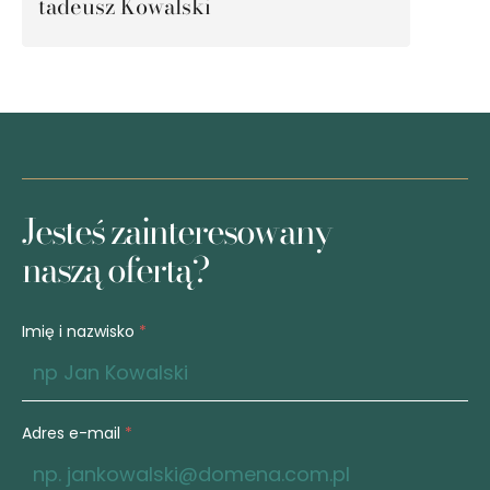
Monika Forreiter
Edyta Filipkowska
Ewa Lisiak
tadeusz Kowalski
Kontakt
Jesteś zainteresowany
naszą ofertą?
Imię i nazwisko
*
Adres e-mail
*