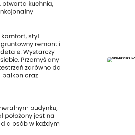
 otwarta kuchnia,
funkcjonalny
omfort, styl i
 gruntowny remont i
 detale. Wystarczy
 siebie. Przemyślany
estrzeń zarówno do
t balkon oraz
meralnym budynku,
l położony jest na
e dla osób w każdym