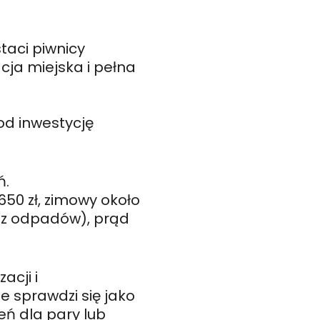
taci piwnicy
cja miejska i pełna
od inwestycję
ń.
650 zł, zimowy około
óz odpadów), prąd
acji i
 sprawdzi się jako
eń dla pary lub