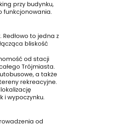
king przy budynku,
o funkcjonowania.
y. Redłowo to jedna z
łącząca bliskość
homość od stacji
całego Trójmiasta.
 autobusowe, a także
tereny rekreacyjne.
lokalizację
k i wypoczynku.
rowadzenia od