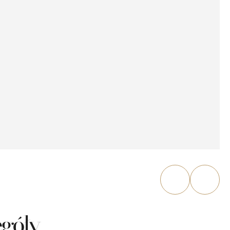
egóły