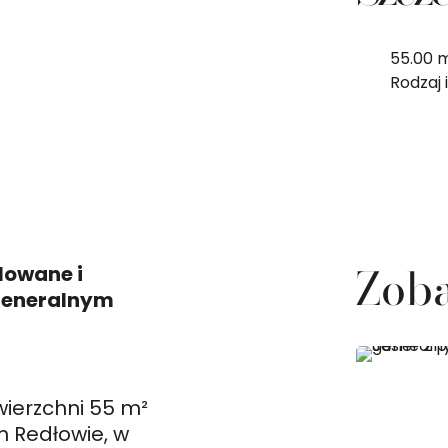
55.00 
Rodzaj 
Zoba
lowane i
generalnym
ierzchni 55 m²
m Redłowie, w