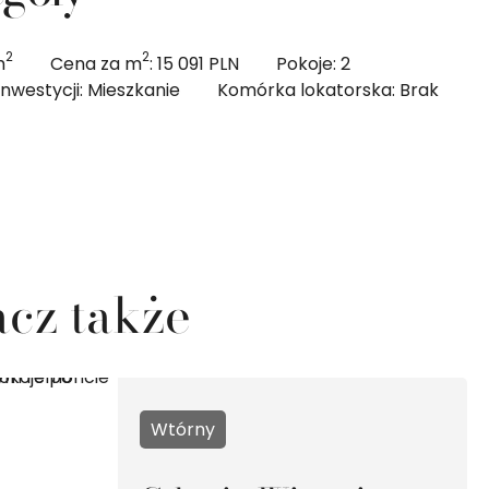
2
2
m
Cena za m
: 15 091 PLN
Pokoje: 2
inwestycji: Mieszkanie
Komórka lokatorska: Brak
cz także
Wtórny