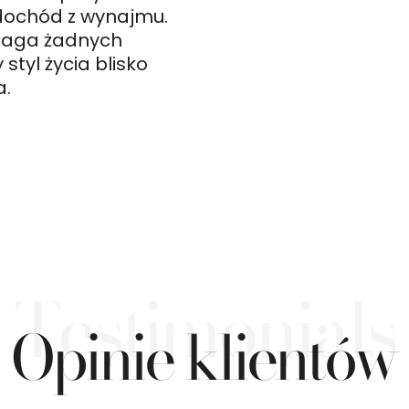
dochód z wynajmu.
ymaga żadnych
styl życia blisko
a.
Testimonials
Opinie klientów