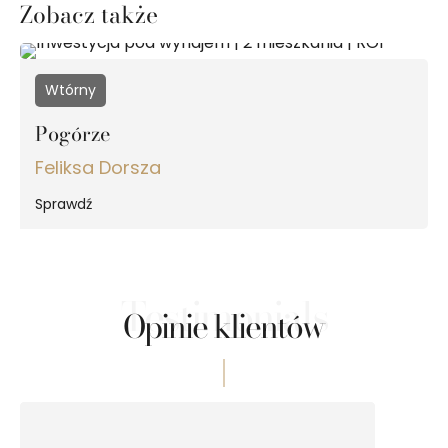
Zobacz także
Wtórny
Pogórze
Feliksa Dorsza
Sprawdź
Testimonials
Opinie klientów